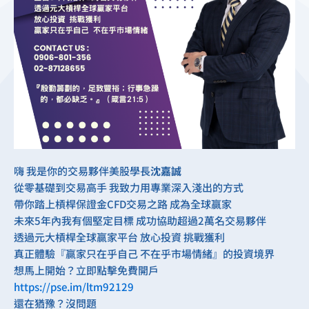
嗨 我是你的交易夥伴美股學長
沈嘉誠
從零基礎到交易高手 我致力用專業深入淺出的方式
帶你踏上槓桿保證金CFD交易之路 成為全球贏家
未來5年內我有個堅定目標 成功協助超過2萬名交易夥伴
透過元大槓桿全球贏家平台 放心投資 挑戰獲利
真正體驗『贏家只在乎自己 不在乎市場情緒』的投資境界
想馬上開始？立即點擊免費開戶
https://pse.im/ltm92129
還在猶豫？沒問題