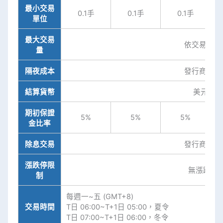
最小交易
0.1手
0.1手
0.1手
單位
最大交易
依交易平台
量
隔夜成本
發行商公告
結算貨幣
美元(USD
期初保證
5%
5%
5%
金比率
除息交易
發行商公告
漲跌停限
無漲跌幅
制
每週一~五 (GMT+8)
交易時間
T日 06:00~T+1日 05:00，夏令
T日 07:00~T+1日 06:00，冬令