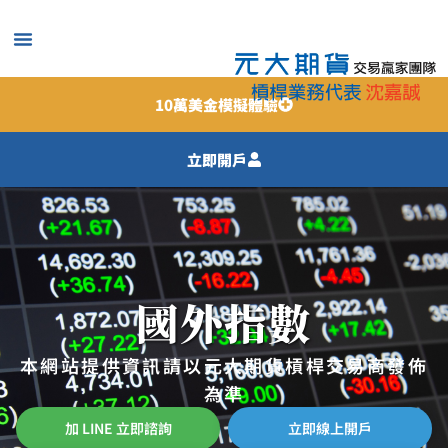
跳
至
主
要
槓桿交易
交易須知
線上服務
贏家知識VIP
常見問題
10萬美金模擬體驗
內
容
立即開戶
國外指數
本網站提供資訊請以元大期貨槓桿交易商發佈
為準
加 LINE 立即諮詢
立即線上開戶