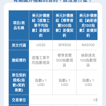
美元計價連
美元計價連
美元計價連
結【道瓊工
結【標準普
結【納斯達
項目/商
業平均指
爾500指
克100指
品名稱
D
數】差價契
數】差價契
數】差價契
約
約
約
US30
SPX500
NAS100
英文代碼
標準普爾
納斯達克
道瓊工業平
德
連結標的
500指數現
100指數現
均指數現貨
貨
貨
單位契約
規格(指
指數x 1
指數x 1
指數x 1
USD
USD
USD
數x契約
乘數)
交易單位
1手 (Lot