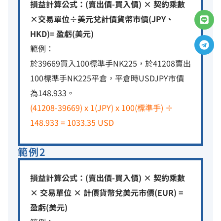
損益計算公式：(賣出價-買入價) × 契約乘數
L
T
×交易單位÷美元兌計價貨幣市價(JPY、
i
e
HKD)= 盈虧(美元)
n
l
e
e
範例：
g
於39669買入100標準手NK225，於41208賣出
r
a
100標準手NK225平倉，平倉時USDJPY市價
m
為148.933。
(41208-39669) x 1(JPY) x 100(標準手) ÷
148.933 = 1033.35 USD
範例2
損益計算公式：(賣出價-買入價) × 契約乘數
× 交易單位 × 計價貨幣兌美元市價(EUR) =
盈虧(美元)