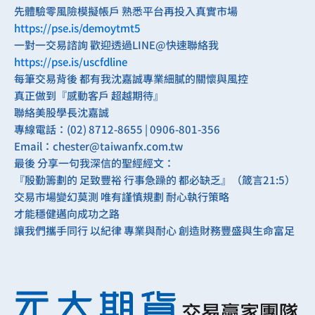
先體驗零風險模擬帳戶 熟悉平台再投入真實市場
https://pse.is/demoytmt5
一對一交易諮詢 歡迎透過LINE@快速聯絡我
https://pse.is/uscfdline
每筆交易背後 都有我沈嘉誠專業細膩的關懷與風控
真正做到『感動客戶 超越期待』
聯絡美股學長沈嘉誠
專線電話：(02) 8712-8655 | 0906-801-356
Email：
chester@taiwanfx.com.tw
最後 分享一句我深信的聖經經文：
『殷勤籌劃的 足致豐裕 行事急躁的 都必缺乏』（箴言21:5）
交易市場變幻莫測 唯有謹慎規劃 耐心執行策略
才能穩健邁向成功之路
讓我們攜手同行 以紀律 專業與耐心 創造財務豐盛與生命富足