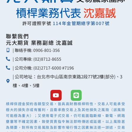
許可證照字號
114年金管期總字第007號
聯繫我們
元大期貨 業務副總 沈嘉誠
| 聯絡手機: 0906-801-356
| 公司專線: (02)8712-8655
| 公司分機: (02)2717-6000 #7196
| 公司地址：台北市中山區南京東路2段77號2樓(部分)、3
樓、4樓、5樓
Y
L
o
i
槓桿保證金契約各類型交易，皆具高財務槓桿特性，交易人可能承受
u
n
極大的損失亦或有獲利，且需承擔交易上及其他損失之風險（該風險
t
e
可能極為重大）；又使用電子式交易，仍可能面臨斷線、斷電、網路
u
壅塞等不確定因素，致使買賣指令無法即時傳送或延遲。以上風險甚
b
為簡要，對所有交易風險及影響市場行情之因素無法逐一詳述，交易
e